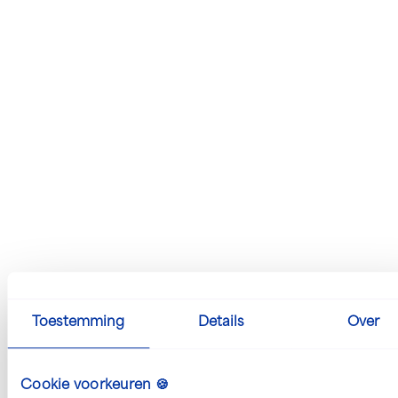
Nieuwegein
Transport & logistiek
32 - 40 uur
Vrachtwagenchauffeur knijperauto
Toestemming
Details
Over
Cookie voorkeuren 🍪