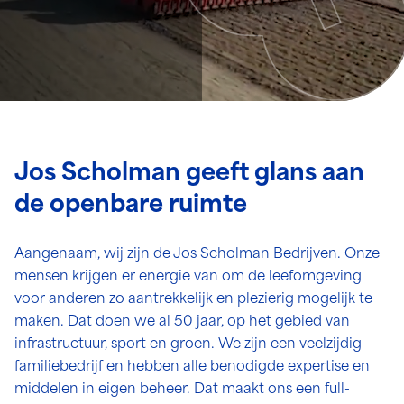
Jos Scholman geeft glans aan
de openbare ruimte
Aangenaam, wij zijn de Jos Scholman Bedrijven. Onze
mensen krijgen er energie van om de leefomgeving
voor anderen zo aantrekkelijk en plezierig mogelijk te
maken. Dat doen we al 50 jaar, op het gebied van
infrastructuur, sport en groen. We zijn een veelzijdig
familiebedrijf en hebben alle benodigde expertise en
middelen in eigen beheer. Dat maakt ons een full-