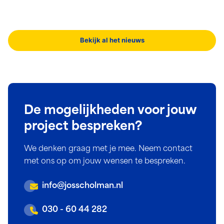
wat we ermee hebben bereikt en waarom we erin
blijven investeren, delen directeur Robert Scholman en
projectleider Dik Raadgever in dit artikel. Juist om te
Bekijk al het nieuws
laten zien dat waterstof in mobiliteit springlevend is!
De mogelijkheden voor jouw
project bespreken?
We denken graag met je mee. Neem contact
met ons op om jouw wensen te bespreken.
info@josscholman.nl
030 - 60 44 282