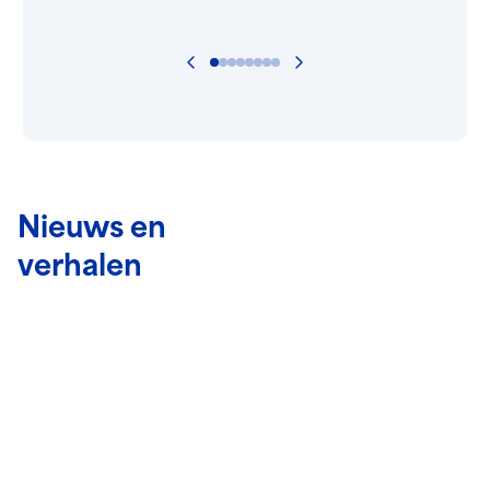
Hout en wordt gezien als ‘een
dorp in de stad’. Onlangs
hebben we het derde
Ga naar vorige slide
Ga naar volgende slid
meerjarencontract gegund
gekregen voor het bouwrijp
maken van fase 4 en de nieuwe
terreinen in fase 5, waarmee de
wijk Nobelhorst verder
uitgebreid op het
bedrijventerrein Twentsekant.
Nieuws en
Van 2025 tot en met 2028 zullen
we ons bezighouden met het
verhalen
bouwrijp maken dit terrein, dat
over een aantal jaar 1.500
nieuwe woningen zal tellen.