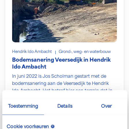
Hendrik Ido Ambacht
Grond-, weg- en waterbouw
Bodemsanering Veersedijk in Hendrik
Ido Ambacht
In juni 2022 is Jos Scholman gestart met de
bodemsanering aan de Veersedijk te Hendrik
Ido Ambacht. Het betrof hier een terrein dat in
het verleden onder andere in gebruik is geweest
Ga naar dit project
als voormalige scheepssloperij annex
Toestemming
Details
Over
metaalhandel. Zowel de grond als het
grondwater was ernstig verontreinigd met
Lees meer over Sanering voormalig BP terrein te Am
Cookie voorkeuren 🍪
zware metalen olie paks maar ook asbest. Uit