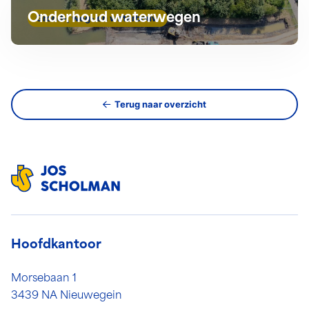
Onderhoud waterwegen
Grond-, weg- en waterbouw
Lees meer over Onderhoud waterwegen
Terug naar overzicht
Hoofdkantoor
Morsebaan 1
3439 NA Nieuwegein