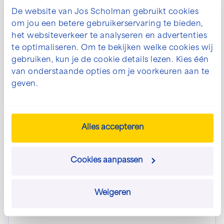
oorzaak bleek dat het terrein verdacht was
De website van Jos Scholman gebruikt cookies
Project
omdat er mogelijk uit de Tweede Wereldoorlog
om jou een betere gebruikerservaring te bieden,
afkomstig niet gesprongen explosieven in de
het websiteverkeer te analyseren en advertenties
bodem aanwezig waren.
te optimaliseren. Om te bekijken welke cookies wij
gebruiken, kun je de cookie details lezen. Kies één
van onderstaande opties om je voorkeuren aan te
geven.
Alles accepteren
Amsterdam
Grond-, weg- en waterbouw
Sanering voormalig BP terrein te
Cookies aanpassen
Amsterdam
Aannemingsbedrijf Jos Scholman is
Weigeren
ingeschakeld om het voormalige BP terrein aan
de Santoriniweg te saneren. Op dit terrein heeft
een raffinaderij gestaan die jaren geleden door