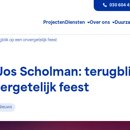
030 604 4
Projecten
Diensten
Over ons
Duurz
gblik op een onvergetelijk feest
 Jos Scholman: terugbl
ergetelijk feest
ieuws