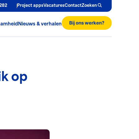
282
Project apps
Vacatures
Contact
Zoeken
Bij ons werken?
aamheid
Nieuws & verhalen
ik op