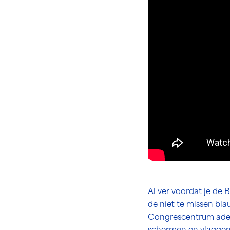
Al ver voordat je de
de niet te missen bl
Congrescentrum adem