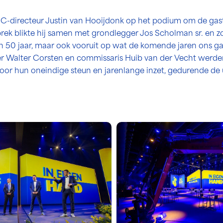
C-directeur Justin van Hooijdonk op het podium om de gas
rek blikte hij samen met grondlegger Jos Scholman sr. en zo
n 50 jaar, maar ook vooruit op wat de komende jaren ons 
r Walter Corsten en commissaris Huib van der Vecht werde
or hun oneindige steun en jarenlange inzet, gedurende de