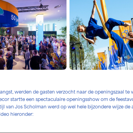
tvangst, werden de gasten verzocht naar de openingszaal te 
cor startte een spectaculaire openingsshow om de feestavon
stijl van Jos Scholman werd op wel hele bijzondere wijze de
video hieronder: