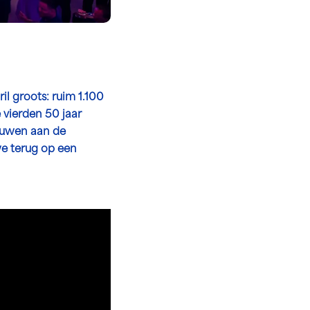
il groots: ruim 1.100
 vierden 50 jaar
bouwen aan de
we terug op een