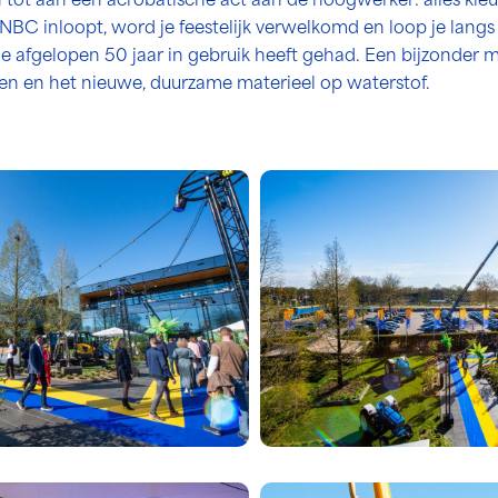
tot aan een acrobatische act aan de hoogwerker: alles kleu
t NBC inloopt, word je feestelijk verwelkomd en loop je lang
 afgelopen 50 jaar in gebruik heeft gehad. Een bijzonder m
en en het nieuwe, duurzame materieel op waterstof.