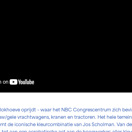
 Blokhoeve oprijdt – waar het NBC Congrescentrum zich bevin
auw/gele vrachtwagens, kranen en tractoren. Het hele terrei
t de iconische kleurcombinatie van Jos Scholman. Van de