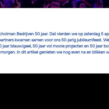
Scholman Bedrijven 50 jaar. Dat vierden we op zaterdag 5 apr
n partners kwamen samen voor ons 50-jarig jubileumfeest. We
jaar blauw/geel, 50 jaar vol mooie projecten en 50 jaar 
morgen. In dit artikel genieten we nog even na en blikken 