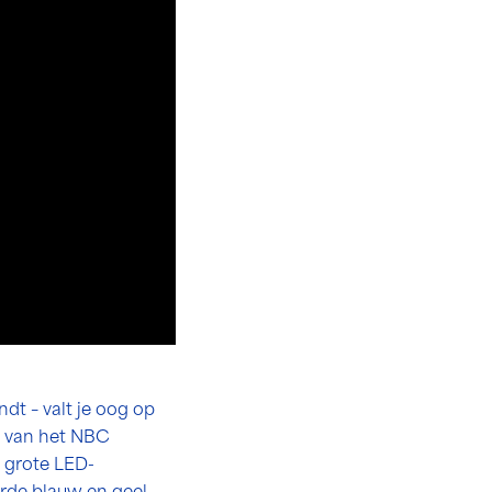
dt – valt je oog op
n van het NBC
 grote LED-