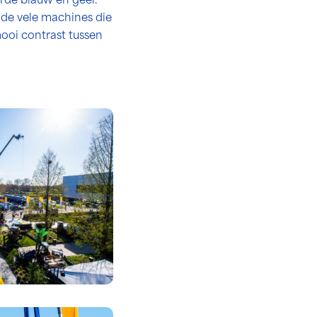
rde blauw en geel.
s de vele machines die
ooi contrast tussen