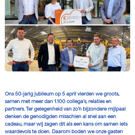
Ons 50-jarig jubileum op 5 april vierden we groots,
samen met meer dan 1.100 collega’s, relaties en
partners. Ter gelegenheid van zo’n bijzondere mijlpaal
denken de genodigden misschien al snel aan een
cadeau, maar wij zagen dit als een kans om samen iets
waardevols te doen. Daarom boden we onze gasten