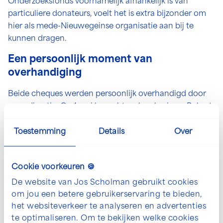
Onderzoeksfonds voornamelijk afhankelijk is van
particuliere donateurs, voelt het is extra bijzonder om
hier als mede-Nieuwegeinse organisatie aan bij te
kunnen dragen.
Een persoonlijk moment van
overhandiging
Beide cheques werden persoonlijk overhandigd door
onze directie. Op 1 mei bezochten Jos, Jos jr. en Robert
Scholman het Prinses Máxima Centrum, waar ze niet
alleen de donatie aanboden, maar ook een rondleiding
Toestemming
Details
Over
kregen langs de onderzoeksafdelingen. Bijzonder om te
zien hoeveel mensen zich hier elke dag met hart en ziel
Cookie voorkeuren 🍪
inzetten voor de genezing van kinderen met kanker. Op
9 mei ontvingen we het St. Antonius Onderzoeksfonds
De website van Jos Scholman gebruikt cookies
bij ons op kantoor om ook hen de cheque officieel te
om jou een betere gebruikerservaring te bieden,
overhandigen.
het websiteverkeer te analyseren en advertenties
te optimaliseren. Om te bekijken welke cookies