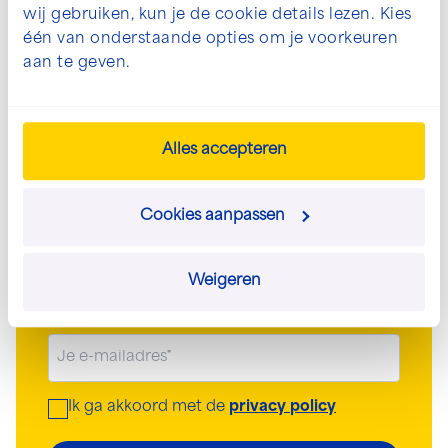
wij gebruiken, kun je de cookie details lezen. Kies
één van onderstaande opties om je voorkeuren
aan te geven.
Blijf op de hoogte met onze
nieuwsbrief
Alles accepteren
Elk kwartaal het laatste nieuws ontvangen
Cookies aanpassen
over onze projecten en ontwikkelingen binnen
ons bedrijf? Meld je aan voor onze nieuwsbrief.
Naam
Weigeren
(Vereist)
E-
mailadres
(Vereist)
Ik ga akkoord met de
privacy policy
Instemming
(Vereist)