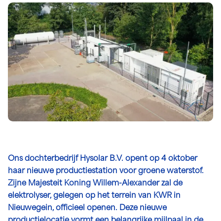
Ons dochterbedrijf Hysolar B.V. opent op 4 oktober
haar nieuwe productiestation voor groene waterstof.
Zijne Majesteit Koning Willem-Alexander zal de
elektrolyser, gelegen op het terrein van KWR in
Nieuwegein, officieel openen. Deze nieuwe
productielocatie vormt een belangrijke mijlpaal in de