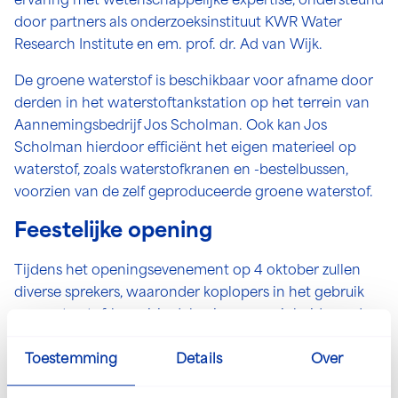
ervaring met wetenschappelijke expertise, ondersteund
door partners als onderzoeksinstituut KWR Water
Research Institute en em. prof. dr. Ad van Wijk.
De groene waterstof is beschikbaar voor afname door
derden in het waterstoftankstation op het terrein van
Aannemingsbedrijf Jos Scholman. Ook kan Jos
Scholman hierdoor efficiënt het eigen materieel op
waterstof, zoals waterstofkranen en -bestelbussen,
voorzien van de zelf geproduceerde groene waterstof.
Feestelijke opening
Tijdens het openingsevenement op 4 oktober zullen
diverse sprekers, waaronder koplopers in het gebruik
van waterstof, hun visie delen in aanwezigheid van de
Koning. Het hoogtepunt van de middag is de officiële
opening van de elektrolyser door de Koning, gevolgd
Toestemming
Details
Over
door een feestelijke netwerkborrel. Tijdens dit