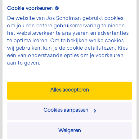
netwerkmoment zal de Koning in gesprek gaan met
Cookie voorkeuren 🍪
genodigden over thema’s als de toepassing van groene
waterstof, onderwijs en innovatie.
De website van Jos Scholman gebruikt cookies
om jou een betere gebruikerservaring te bieden,
Met de opening van de nieuwe productiefaciliteit
het websiteverkeer te analyseren en advertenties
bevestigt Hysolar haar inzet om groene waterstof
te optimaliseren. Om te bekijken welke cookies
breed toegankelijk te maken in Nederland. Deze
wij gebruiken, kun je de cookie details lezen. Kies
faciliteit, mede mogelijk gemaakt doordoor het project
één van onderstaande opties om je voorkeuren
Life NEW HYTS
met een subsidie van het EU-
aan te geven.
programma LIFE, demonstreert de regionale transitie
naar groene waterstof.
Alles accepteren
Cookies aanpassen
Blijf op de hoogte met onze
Weigeren
nieuwsbrief