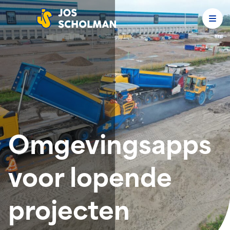
Men
Jos Scholman
Omgevingsapps
voor lopende
projecten