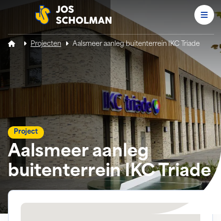
Men
Jos Scholman
Projecten
Aalsmeer aanleg buitenterrein IKC Triade
Project
Aalsmeer aanleg
buitenterrein IKC Triade