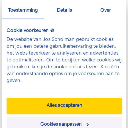
Toestemming
Details
Over
Cookie voorkeuren 🍪
De website van Jos Scholman gebruikt cookies
+ 5
om jou een betere gebruikerservaring te bieden,
Open en vergroot galerij afbeelding in p
Open en vergro
Aantal
Verbo
het websiteverkeer te analyseren en advertenties
te optimaliseren. Om te bekijken welke cookies wij
gebruiken, kun je de cookie details lezen. Kies één
van onderstaande opties om je voorkeuren aan te
geven.
De mogelijkheden voor jouw
Alles accepteren
project bespreken?
We denken graag met je mee. Neem contact
Cookies aanpassen