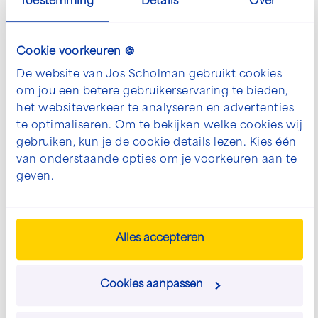
Toestemming
Details
Over
Aantal
Verbo
Cookie voorkeuren 🍪
De website van Jos Scholman gebruikt cookies
om jou een betere gebruikerservaring te bieden,
het websiteverkeer te analyseren en advertenties
te optimaliseren. Om te bekijken welke cookies wij
gebruiken, kun je de cookie details lezen. Kies één
van onderstaande opties om je voorkeuren aan te
geven.
De mogelijkheden voor jouw
project bespreken?
Alles accepteren
We denken graag met je mee. Neem contact
met ons op om jouw wensen te bespreken.
Cookies aanpassen
info@josscholman.nl