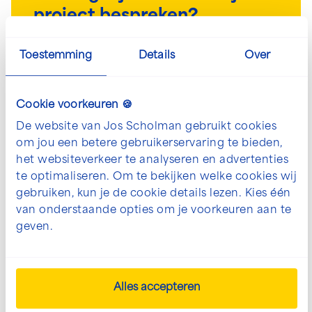
project bespreken?
We denken graag met je mee. Neem contact
Toestemming
Details
Over
met ons op om jouw wensen te bespreken.
info@josscholman.nl
Cookie voorkeuren 🍪
De website van Jos Scholman gebruikt cookies
030 - 60 44 282
om jou een betere gebruikerservaring te bieden,
het websiteverkeer te analyseren en advertenties
te optimaliseren. Om te bekijken welke cookies wij
Neem direct contact op
gebruiken, kun je de cookie details lezen. Kies één
van onderstaande opties om je voorkeuren aan te
Stuur een e-mail
geven.
Alles accepteren