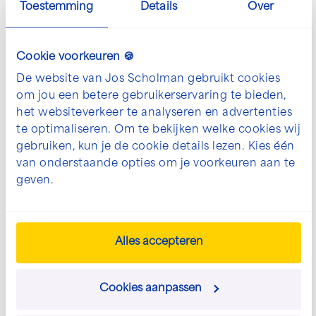
Toestemming
Details
Over
Cookie voorkeuren 🍪
De website van Jos Scholman gebruikt cookies
Open en vergroot galerij afbeelding in p
Open en vergro
om jou een betere gebruikerservaring te bieden,
het websiteverkeer te analyseren en advertenties
te optimaliseren. Om te bekijken welke cookies wij
gebruiken, kun je de cookie details lezen. Kies één
van onderstaande opties om je voorkeuren aan te
geven.
De mogelijkheden voor jouw
project bespreken?
Alles accepteren
We denken graag met je mee. Neem contact
met ons op om jouw wensen te bespreken.
Cookies aanpassen