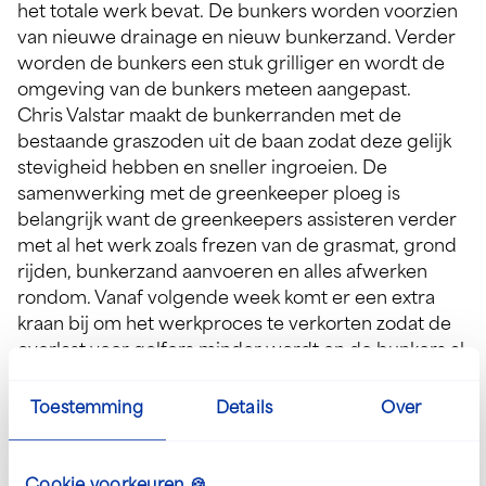
het totale werk bevat. De bunkers worden voorzien
van nieuwe drainage en nieuw bunkerzand. Verder
worden de bunkers een stuk grilliger en wordt de
omgeving van de bunkers meteen aangepast.
Chris Valstar maakt de bunkerranden met de
bestaande graszoden uit de baan zodat deze gelijk
stevigheid hebben en sneller ingroeien. De
samenwerking met de greenkeeper ploeg is
belangrijk want de greenkeepers assisteren verder
met al het werk zoals frezen van de grasmat, grond
rijden, bunkerzand aanvoeren en alles afwerken
rondom. Vanaf volgende week komt er een extra
kraan bij om het werkproces te verkorten zodat de
overlast voor golfers minder wordt en de bunkers al
snel gevuld kunnen worden met nieuw zand.
Dit wordt een leuk en mooi werk waarbij de
Toestemming
Details
Over
samenwerking tussen de verschillende partijen
belangrijk is en zorgt voor het beste resultaat.