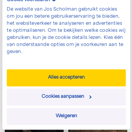
Cookie voorkeuren 🍪
De website van Jos Scholman gebruikt cookies
om jou een betere gebruikerservaring te bieden,
het websiteverkeer te analyseren en advertenties
te optimaliseren. Om te bekijken welke cookies wij
gebruiken, kun je de cookie details lezen. Kies één
van onderstaande opties om je voorkeuren aan te
Open en vergroot galerij afbeelding in p
Open en vergro
geven.
Alles accepteren
Cookies aanpassen
+ 2
Open en vergroot galerij afbeelding in p
Open en vergro
Aantal
Verbo
Weigeren