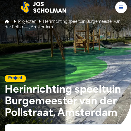
Men
Jos Scholman
Projecten
Herinrichting speeltuin Burgemeester van
der Pollstraat, Amsterdam
Project
Herinrichting speeltuin
Burgemeester van der
Pollstraat, Amsterdam