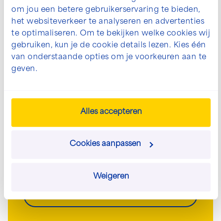
om jou een betere gebruikerservaring te bieden,
het websiteverkeer te analyseren en advertenties
De mogelijkheden voor jouw
te optimaliseren. Om te bekijken welke cookies wij
gebruiken, kun je de cookie details lezen. Kies één
project bespreken?
van onderstaande opties om je voorkeuren aan te
geven.
We denken graag met je mee. Neem contact
met ons op om jouw wensen te bespreken.
info@josscholman.nl
Alles accepteren
030 - 60 44 282
Cookies aanpassen
Neem direct contact op
Weigeren
Stuur een e-mail