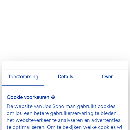
Toestemming
Details
Over
Cookie voorkeuren 🍪
De mogelijkheden voor jouw
De website van Jos Scholman gebruikt cookies
project bespreken?
om jou een betere gebruikerservaring te bieden,
het websiteverkeer te analyseren en advertenties
We denken graag met je mee. Neem contact
te optimaliseren. Om te bekijken welke cookies wij