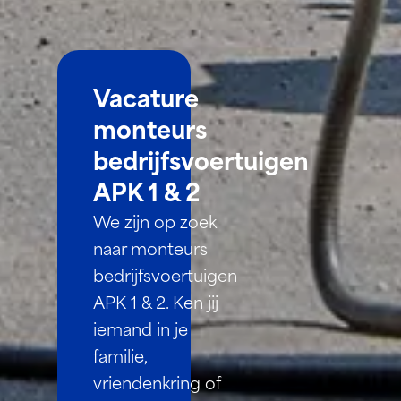
Vacature
monteurs
bedrijfsvoertuigen
APK 1 & 2
We zijn op zoek
naar monteurs
bedrijfsvoertuigen
APK 1 & 2. Ken jij
iemand in je
familie,
vriendenkring of