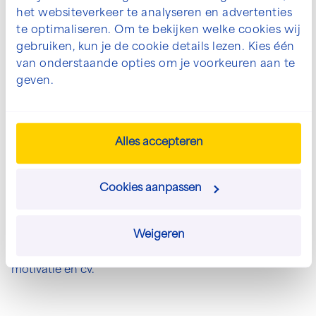
het websiteverkeer te analyseren en advertenties
Razendsnelle
te optimaliseren. Om te bekijken welke cookies wij
sollicitatieprocedure
gebruiken, kun je de cookie details lezen. Kies één
van onderstaande opties om je voorkeuren aan te
geven.
Alles accepteren
Stap 1
Stap 2
Cookies aanpassen
Vul ons
We nodigen je graag uit
sollicitatieformulier in
voor een persoonlijke
Weigeren
onderaan de vacature of
kennismaking bij ons op
stuur een e-mail met je
kantoor.
motivatie en cv.