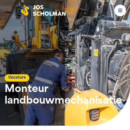
Men
Jos Scholman
Vacature
Monteur
landbouwmechanisatie