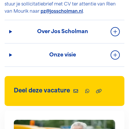
stuur je sollicitatiebrief met CV ter attentie van Rien
van Mourik naar
pz@josscholman.nl
.
Over Jos Scholman
Onze visie
Deel deze vacature
Deel via e-mail
Deel via WhatsAp
Kopieer deze 