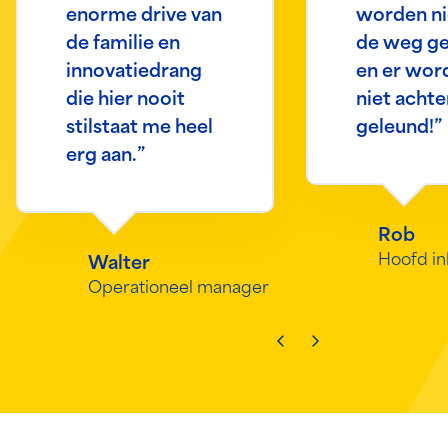
enorme drive van
worden nie
de familie en
de weg g
innovatiedrang
en er wor
die hier nooit
niet acht
stilstaat me heel
geleund!”
erg aan.”
Rob
Hoofd i
Walter
Operationeel manager
Ga naar vorige slide
Ga naar volgende