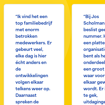
“Ik vind het een
“Bij Jos
top familiebedrijf
Scholman 
met enorm
beslist ge
betrokken
nummer. H
medewerkers. Er
een platte
gebeurt veel,
organisati
elke dag is hier
bent als h
écht anders en
onderdeel
de
een groot
ontwikkelingen
waar voor
volgen elkaar
elkaar ge
telkens weer op.
wordt. Er 
Daarnaast
te gek,
spreken de
uitdaging