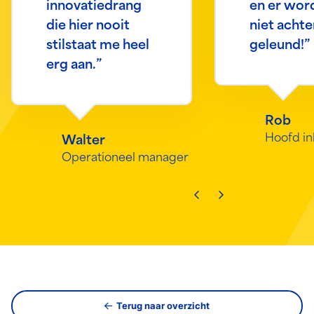
innovatiedrang
en er wor
die hier nooit
niet acht
stilstaat me heel
geleund!”
erg aan.”
Rob
Hoofd i
Walter
Operationeel manager
Ga naar vorige slide
Ga naar volgende
Terug naar overzicht