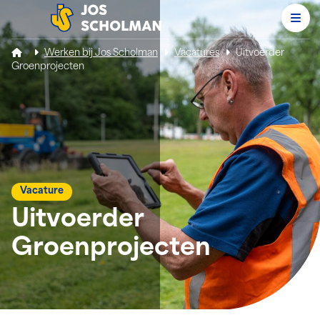
Men
Jos Scholman
Werken bij Jos Scholman
Vacatures
Uitvoerder
Groenprojecten
Vacature
Uitvoerder
Groenprojecten