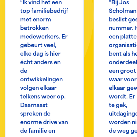
“Ik vind het een
“Bij Jos
top familiebedrijf
Scholman 
met enorm
beslist ge
betrokken
nummer. H
medewerkers. Er
een platte
gebeurt veel,
organisati
elke dag is hier
bent als h
écht anders en
onderdeel
de
een groot
ontwikkelingen
waar voor
volgen elkaar
elkaar ge
telkens weer op.
wordt. Er 
Daarnaast
te gek,
spreken de
uitdaging
enorme drive van
worden nie
de familie en
de weg g