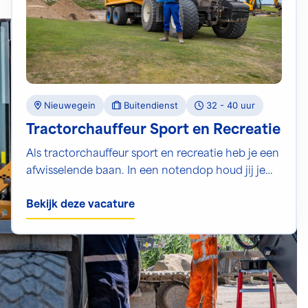
Nieuwegein
Buitendienst
32 - 40 uur
Tractorchauffeur Sport en Recreatie
Als tractorchauffeur sport en recreatie heb je een
afwisselende baan. In een notendop houd jij je
bezig met het maken van een mooie plek voor
Bekijk deze vacature
anderen. Van voetbalvelden tot golfbanen en van
atletiekcomplexen tot evenemententerreinen.