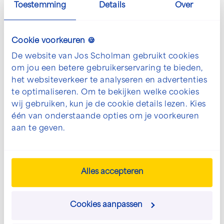
is een kans dat er onvoorziene omstandigheden tijdens
Toestemming
Details
Over
je werk plaatsvinden. Van het veranderlijke weer tot
een plots verzakte bodem. Of misschien doet er zich
Cookie voorkeuren 🍪
een calamiteit voor die snel opgelost moet worden.
Dat vergt aanpassingsvermogen, snel schakelen en een
De website van Jos Scholman gebruikt cookies
flexibele instelling.
om jou een betere gebruikerservaring te bieden,
het websiteverkeer te analyseren en advertenties
te optimaliseren. Om te bekijken welke cookies
wij gebruiken, kun je de cookie details lezen. Kies
één van onderstaande opties om je voorkeuren
aan te geven.
Veelzijdig vakmanschap
Wat ons typeert in ons werk, is de diversiteit in wat we
Alles accepteren
kunnen. Onze mensen zijn daar de belangrijkste factor
in. Ons veelzijdige team bestaat uit vakmensen met
ieder een eigen specialisme en talent. Of je nu bij de
Cookies aanpassen
‘ervaren garde’ hoort of net je loopbaan begint: bij ons