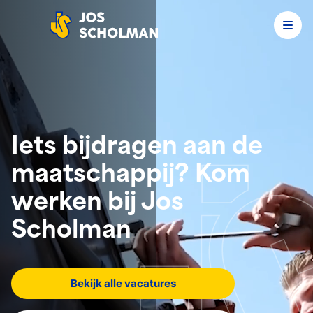
Men
Jos Scholman
Iets bijdragen aan de
maatschappij? Kom
werken bij Jos
Scholman
Bekijk alle vacatures