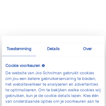
Toestemming
Details
Over
De mogelijkheden voor jouw
project bespreken?
Cookie voorkeuren 🍪
De website van Jos Scholman gebruikt cookies
We denken graag met je mee. Neem contact
om jou een betere gebruikerservaring te bieden,
met ons op om jouw wensen te bespreken.
het websiteverkeer te analyseren en advertenties
te optimaliseren. Om te bekijken welke cookies wij
info@josscholman.nl
gebruiken, kun je de cookie details lezen. Kies één
van onderstaande opties om je voorkeuren aan te
030 - 60 44 282