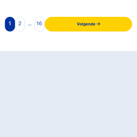
Volgende
1
2
…
16
Jos Scholman geeft glans aan
de openbare ruimte