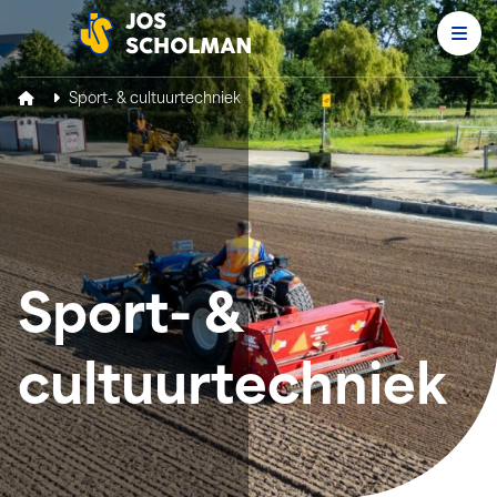
Men
Jos Scholman
Sport- & cultuurtechniek
Sport- &
cultuurtechniek