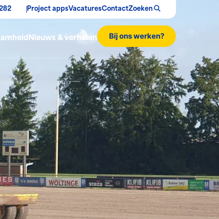
282
Project apps
Vacatures
Contact
Zoeken
Bij ons werken?
aamheid
Nieuws & verhalen