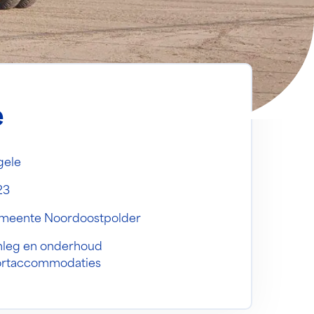
e
gele
23
meente Noordoostpolder
leg en onderhoud
ortaccommodaties