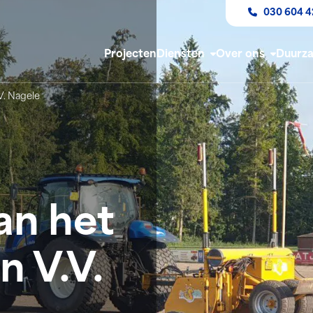
030 604 4
Projecten
Diensten
Over ons
Duurz
V. Nagele
an het
n V.V.