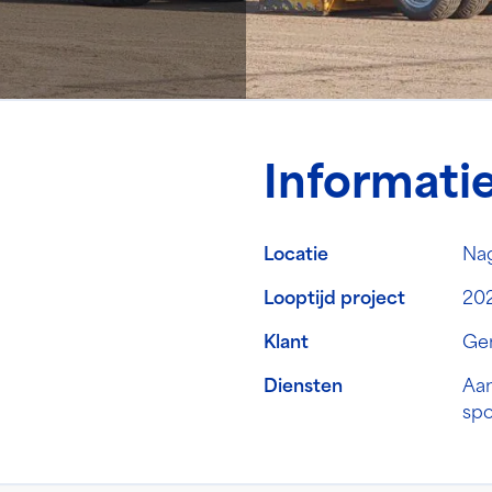
Informati
Locatie
Na
Looptijd project
20
Klant
Ge
Diensten
Aan
sp