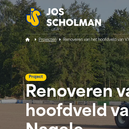
Jos Scholman
Projecten
Renoveren van het hoofdveld van V.
Project
Renoveren v
hoofdveld va