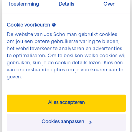
Toestemming
Details
Over
Cookie voorkeuren 🍪
De website van Jos Scholman gebruikt cookies
Open en vergroot galerij afbeelding in p
om jou een betere gebruikerservaring te bieden,
het websiteverkeer te analyseren en advertenties
te optimaliseren. Om te bekijken welke cookies wij
gebruiken, kun je de cookie details lezen. Kies één
van onderstaande opties om je voorkeuren aan te
geven.
De mogelijkheden voor jouw
project bespreken?
Alles accepteren
We denken graag met je mee. Neem contact
met ons op om jouw wensen te bespreken.
Cookies aanpassen