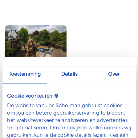
Open en vergroot galerij afbeelding in p
Toestemming
Details
Over
De mogelijkheden voor jouw
Cookie voorkeuren 🍪
project bespreken?
De website van Jos Scholman gebruikt cookies
om jou een betere gebruikerservaring te bieden,
We denken graag met je mee. Neem contact
het websiteverkeer te analyseren en advertenties
met ons op om jouw wensen te bespreken.
te optimaliseren. Om te bekijken welke cookies wij
gebruiken, kun je de cookie details lezen. Kies één