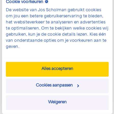
Cookie voorkeuren 🍪
Om de realisatie en werking van dit mooie project
De website van Jos Scholman gebruikt cookies
optimaal uit te leggen is er door HDSR een projectfilm
om jou een betere gebruikerservaring te bieden,
gemaakt; een mooie terugblik op het door ons
het websiteverkeer te analyseren en advertenties
gemaakte werk:
te optimaliseren. Om te bekijken welke cookies wij
gebruiken, kun je de cookie details lezen. Kies één
van onderstaande opties om je voorkeuren aan te
geven.
Alles accepteren
Cookies aanpassen
Weigeren
Aantal
Verbo